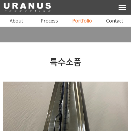
About
Process
Portfolio
Contact
I'LL BE YOUR SPACE
특수소품
ARCHITECTURE & INTERIOR DESIGN
상담문의 02-1234-1234