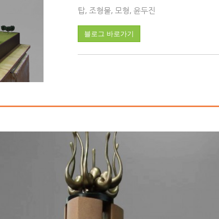
탑, 조형물, 모형, 윤두진
블로그 바로가기