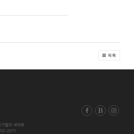
목록
 메가밸리 409호
702-2071