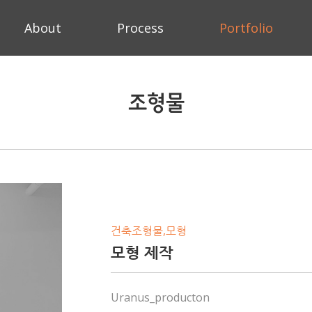
About
Process
Portfolio
I'LL BE YOUR SPACE
조형물
ARCHITECTURE & INTERIOR DESIGN
상담문의 02-1234-1234
건축조형물,모형
모형 제작
Uranus_producton