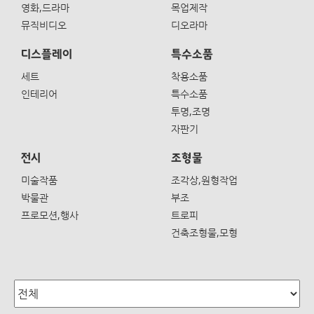
영화,드라마
목업제작
뮤직비디오
디오라마
디스플레이
특수소품
세트
착용소품
인테리어
특수소품
투명,조명
자판기
전시
조형물
미술작품
조각상,원형작업
박물관
부조
프로모션,행사
트로피
건축조형물,모형