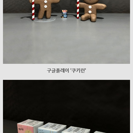
구글플레이 '쿠키런'