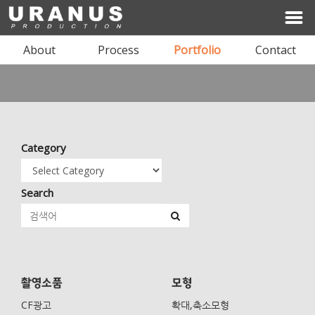
About
Process
Portfolio
Contact
I'LL BE YOUR SPACE
Category
ARCHITECTURE & INTERIOR DESIGN
Search
상담문의 02-1234-1234
촬영소품
모형
CF광고
확대,축소모형