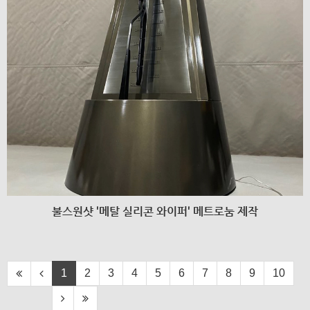
불스원샷 '메탈 실리콘 와이퍼' 메트로눔 제작
1
2
3
4
5
6
7
8
9
10