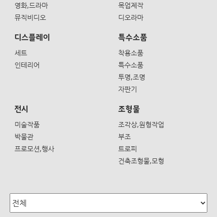
영화,드라마
목업제작
뮤직비디오
디오라마
디스플레이
특수소품
세트
착용소품
인테리어
특수소품
투명,조명
자판기
전시
조형물
미술작품
조각상,원형작업
박물관
부조
프로모션,행사
트로피
건축조형물,모형