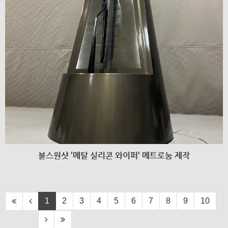
불스원샷 '메탈 실리콘 와이퍼' 메트로눔 제작
1
2
3
4
5
6
7
8
9
10