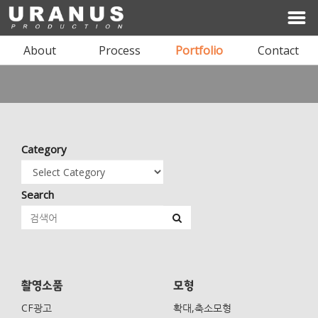
About
Process
Portfolio
Contact
I'LL BE YOUR SPACE
Category
ARCHITECTURE & INTERIOR DESIGN
Search
상담문의 02-1234-1234
촬영소품
모형
CF광고
확대,축소모형