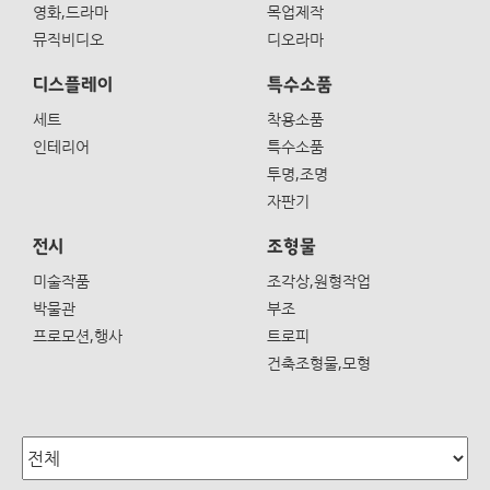
영화,드라마
목업제작
뮤직비디오
디오라마
디스플레이
특수소품
세트
착용소품
인테리어
특수소품
투명,조명
자판기
전시
조형물
미술작품
조각상,원형작업
박물관
부조
프로모션,행사
트로피
건축조형물,모형