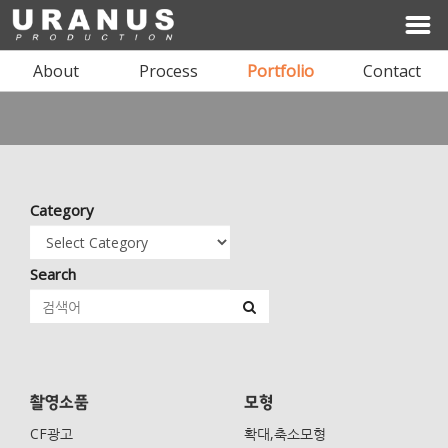
About
Process
Portfolio
Contact
I'LL BE YOUR SPACE
Category
ARCHITECTURE & INTERIOR DESIGN
Search
상담문의 02-1234-1234
촬영소품
모형
CF광고
확대,축소모형