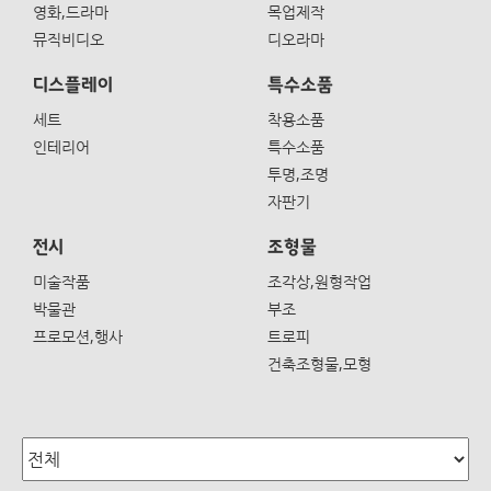
영화,드라마
목업제작
뮤직비디오
디오라마
디스플레이
특수소품
세트
착용소품
인테리어
특수소품
투명,조명
자판기
전시
조형물
미술작품
조각상,원형작업
박물관
부조
프로모션,행사
트로피
건축조형물,모형