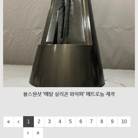
불스원샷 '메탈 실리콘 와이퍼' 메트로눔 제작
1
2
3
4
5
6
7
8
9
10