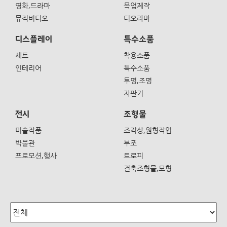
영화,드라마
목업제작
뮤직비디오
디오라마
디스플레이
특수소품
세트
착용소품
인테리어
특수소품
투명,조명
자판기
전시
조형물
미술작품
조각상,원형작업
박물관
부조
프로모션,행사
트로피
건축조형물,모형