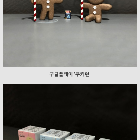
구글플레이 '쿠키런'