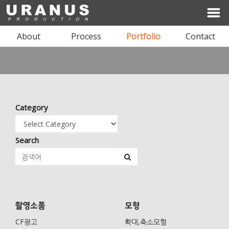
About
Process
Portfolio
Contact
I'LL BE YOUR SPACE
Category
ARCHITECTURE & INTERIOR DESIGN
Search
상담문의 02-1234-1234
촬영소품
모형
CF광고
확대,축소모형